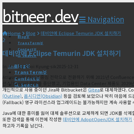
bitneer.dev
Navigation
Home
Blog
데비안에 Eclipse Temurin JDK 설치하기
Blog
TransTerm
Contact
데비안에 Eclipse Temurin JDK 설치하기
Search
Blog
In
Java
by Choi Kyung-sik
2025-12-31
TransTerm
Atlassian이 Cloud 중심 전략으로 전환하기 위해 2021년 Confluence
Contact
선스(Server) 판매를 중단했고, 기업용인 Data Center 제품도 2
Search
개인적으로 사용 중이던 Jira와 Bitbucket은
Gitea
로 대체하였다. Co
(Outline)
,
옵시디언(Obsidian)
등을 검토해 보았으나 딱히 마음에 드는 
(Fallback) 영구 라이선스라 업그레이드는 불가능하지만 계속 사용할 
Java에 대한 흥미를 잃어 대체 솔루션으로 교체하게 되면 JDK를 삭제
또한 검색을 통해 이전에 작성한
데비안에 AdoptOpenJDK 설치하기
하고자 기록을 남긴다.