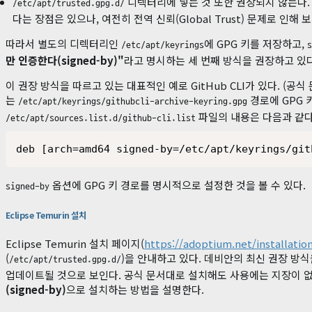
디렉터리에 넣는 것 또한 권장되지 않는다
/etc/apt/trusted.gpg.d/
다는 장점은 있으나, 여전히 전역 신뢰(Global Trust) 문제로 인해 
따라서 별도의 디렉터리인
에 GPG 키를 저장하고,
/etc/apt/keyrings
s
만 인증한다(signed-by)"
라고 명시하는 세 번째 방식을 권장하고 있다
이 권장 방식을 따르고 있는 대표적인 예로 GitHub CLI가 있다. (공식
는
경로에 GPG 
/etc/apt/keyrings/githubcli-archive-keyring.gpg
파일의 내용은 다음과 같다
/etc/apt/sources.list.d/github-cli.list
deb [arch=amd64 signed-by=/etc/apt/keyrings/git
옵션에 GPG 키 경로를 명시적으로 설정한 것을 볼 수 있다.
signed-by
Eclipse Temurin 설치
Eclipse Temurin 설치 페이지(
https://adoptium.net/installation
(
)을 안내하고 있다. 데비안의 최신 권장 방
/etc/apt/trusted.gpg.d/
업데이트될 것으로 보인다. 공식 문서대로 설치해도 사용에는 지장이 
(signed-by)
으로 설치하는 방법을 설명한다.