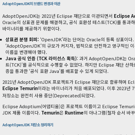
AdoptOpenJDK의 브랜드 변경과 이관
AdoptOpenJDK는 2021년 Eclipse 재단으로 이관되면서
Eclipse 
Oracle의 상표권 문제를 해결하고, 공식 호환성 테스트(TCK)를 통
바이너리를 제공하기 위함이다.
상표권 분쟁 회피:
‘OpenJDK’라는 단어는 Oracle의 등록 상표이
‘AdoptOpenJDK’의 규모가 커지자, 법적으로 안전하고 영구적인 이
이름을 변경해야 했다.
Java 공식 인증 (TCK 라이선스 획득)
: 과거 AdoptOpenJDK는 
트(TCK)’를 공식적으로 수행할 수 없었다. 하지만 Eclipse 재단 산하
증을 통과한 ‘공식 호환 Java’를 배포할 수 있게 되었다.
2021년 AdoptOpenJDK 프로젝트가 Eclipse 재단으로 합류하며 Ec
Eclipse Temurin
이라는 바이너리가 처음 배포되었다. 이후 2023년 
저장소는 완전히 사용 중단(Deprecated)되었다.
Eclipse Adoptium(어댑티움)은 프로젝트 이름이고 Eclipse Te
JDK 제품 이름이다.
Temurin
은
Runtime
의 아나그램(철자 순서 바꾸기)이다.
AdoptOpenJDK 저장소 정리하기