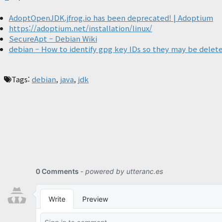
AdoptOpenJDK.jfrog.io has been deprecated! | Adoptium
https://adoptium.net/installation/linux/
SecureApt – Debian Wiki
debian – How to identify gpg key IDs so they may be delet
Tags:
debian
,
java
,
jdk